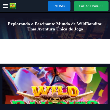
Pular
ENTRAR
CADASTRAR-SE
para
o
conteúdo
Explorando o Fascinante Mundo de WildBandito:
Uma Aventura Única de Jogo