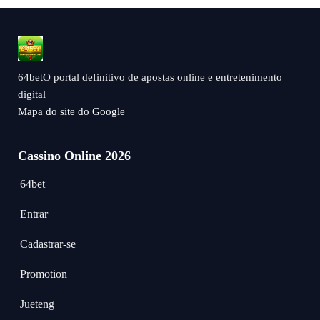
64betO portal definitivo de apostas online e entretenimento
digital
Mapa do site do Google
Cassino Online 2026
64bet
Entrar
Cadastrar-se
Promotion
Jueteng