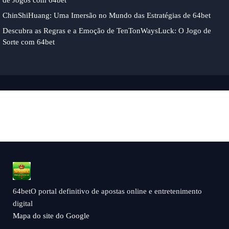
de Jogos com 64bet
ChinShiHuang: Uma Imersão no Mundo das Estratégias de 64bet
Descubra as Regras e a Emoção de TenTonWaysLuck: O Jogo de
Sorte com 64bet
64betO portal definitivo de apostas online e entretenimento
digital
Mapa do site do Google