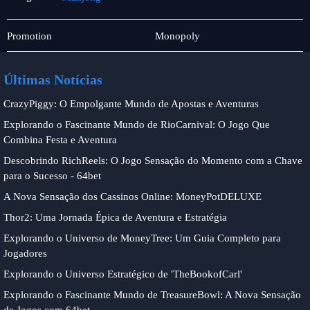
Sobre
Mahjong
Promotion
Monopoly
nós
Últimas Notícias
CrazyPiggy: O Empolgante Mundo de Apostas e Aventuras
Explorando o Fascinante Mundo de RioCarnival: O Jogo Que
Combina Festa e Aventura
Descobrindo RichReels: O Jogo Sensação do Momento com a Chave
para o Sucesso - 64bet
A Nova Sensação dos Cassinos Online: MoneyPotDELUXE
Thor2: Uma Jornada Épica de Aventura e Estratégia
Explorando o Universo de MoneyTree: Um Guia Completo para
Jogadores
Explorando o Universo Estratégico de 'TheBookofCarl'
Explorando o Fascinante Mundo de TreasureBowl: A Nova Sensação