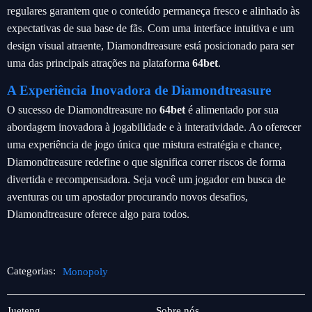
regulares garantem que o conteúdo permaneça fresco e alinhado às
expectativas de sua base de fãs. Com uma interface intuitiva e um
design visual atraente, Diamondtreasure está posicionado para ser
uma das principais atrações na plataforma
64bet
.
A Experiência Inovadora de Diamondtreasure
O sucesso de Diamondtreasure no
64bet
é alimentado por sua
abordagem inovadora à jogabilidade e à interatividade. Ao oferecer
uma experiência de jogo única que mistura estratégia e chance,
Diamondtreasure redefine o que significa correr riscos de forma
divertida e recompensadora. Seja você um jogador em busca de
aventuras ou um apostador procurando novos desafios,
Diamondtreasure oferece algo para todos.
Categorias:
Monopoly
Promotion
Monopoly
Jueteng
Sobre nós