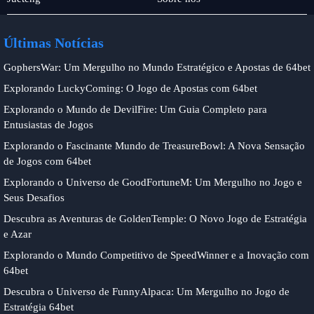
Últimas Notícias
GophersWar: Um Mergulho no Mundo Estratégico e Apostas de 64bet
Explorando LuckyComing: O Jogo de Apostas com 64bet
Explorando o Mundo de DevilFire: Um Guia Completo para
Entusiastas de Jogos
Explorando o Fascinante Mundo de TreasureBowl: A Nova Sensação
de Jogos com 64bet
Explorando o Universo de GoodFortuneM: Um Mergulho no Jogo e
Seus Desafios
Descubra as Aventuras de GoldenTemple: O Novo Jogo de Estratégia
e Azar
Explorando o Mundo Competitivo de SpeedWinner e a Inovação com
64bet
Descubra o Universo de FunnyAlpaca: Um Mergulho no Jogo de
Estratégia 64bet