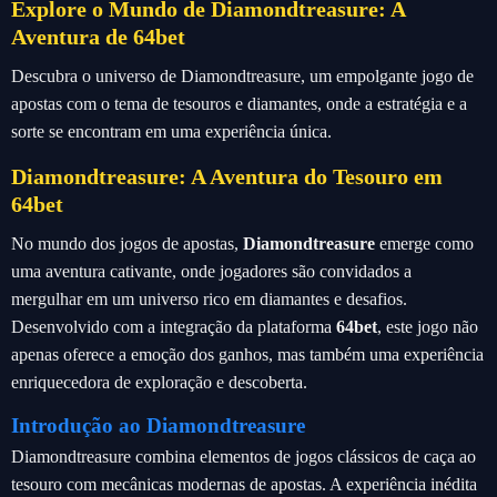
Explore o Mundo de Diamondtreasure: A
Aventura de 64bet
Descubra o universo de Diamondtreasure, um empolgante jogo de
apostas com o tema de tesouros e diamantes, onde a estratégia e a
sorte se encontram em uma experiência única.
Diamondtreasure: A Aventura do Tesouro em
64bet
No mundo dos jogos de apostas,
Diamondtreasure
emerge como
uma aventura cativante, onde jogadores são convidados a
mergulhar em um universo rico em diamantes e desafios.
Desenvolvido com a integração da plataforma
64bet
, este jogo não
apenas oferece a emoção dos ganhos, mas também uma experiência
enriquecedora de exploração e descoberta.
Introdução ao Diamondtreasure
Diamondtreasure combina elementos de jogos clássicos de caça ao
tesouro com mecânicas modernas de apostas. A experiência inédita