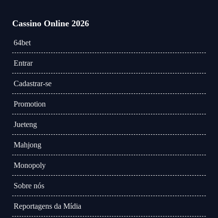
Cassino Online 2026
64bet
Entrar
Cadastrar-se
Promotion
Jueteng
Mahjong
Monopoly
Sobre nós
Reportagens da Mídia